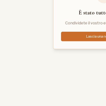
È stato tutt
Condividete il vostro 
Lascia una 