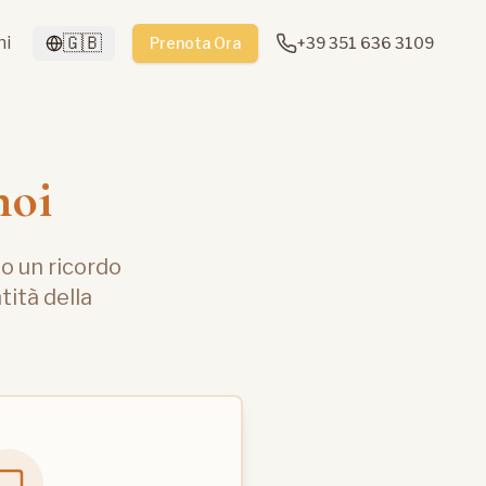
🇬🇧
ni
Prenota Ora
+39 351 636 3109
noi
to un ricordo
tità della