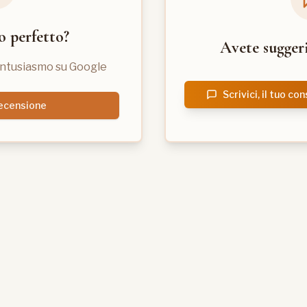
o perfetto?
Avete sugger
entusiasmo su Google
Scrivici, il tuo co
recensione